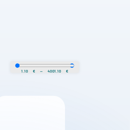
1.10
€
—
4001.10
€