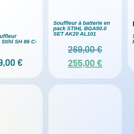
Souffleur à batterie en
pack STIHL BGA50.0
SET AK20 AL101
uffleur
 Stihl SH 86 C-
269,00
€
9,00
€
255,00
€