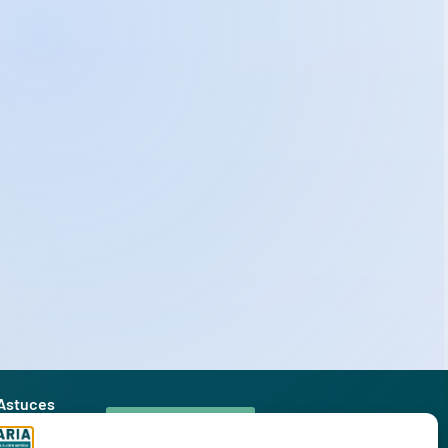
 Astuces
Nos magasins