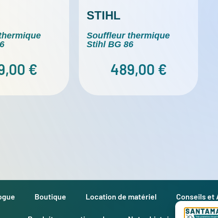
STIHL
 thermique
Souffleur thermique
56
Stihl BG 86
9,00
€
489,00
€
logue
Boutique
Location de matériel
Conseils et