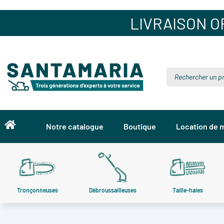
LIVRAISON OF
Notre catalogue
Boutique
Location de m
Tronçonneuses
Tronçonneuses
Débroussailleuses
Débroussailleuses
Taille-haies
Taille-haies