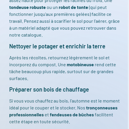
assez haute pour protéger les racines du froid. Une
tondeuse robuste
ou un
robot de tonte
(qui peut
fonctionner jusqu’aux premières gelées) facilite ce
travail. Pensez aussi à scarifier le sol pour l’aérer, grâce
à un matériel adapté que vous pouvez retrouver dans
notre catalogue.
Nettoyer le potager et enrichir la terre
Après les récoltes, retournez légèrement le sol et
incorporez du compost. Une
motobineuse
rend cette
tâche beaucoup plus rapide, surtout sur de grandes
surfaces.
Préparer son bois de chauffage
Si vous vous chauffez au bois, l’automne est le moment
idéal pour le couper et le stocker. Nos
tronçonneuses
professionnelles
et
fendeuses de bûches
facilitent
cette étape en toute sécurité.