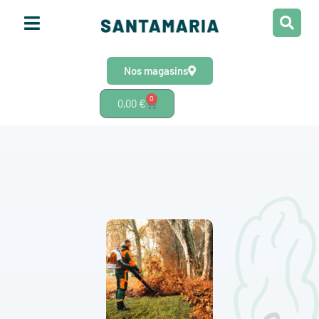
Nos magasins
0
0,00
€